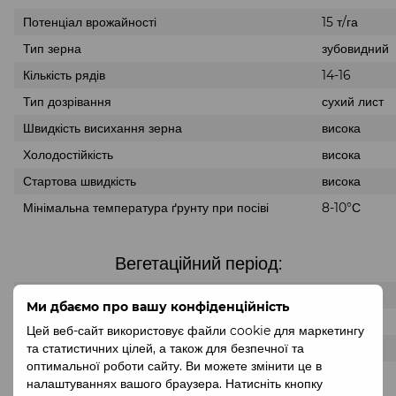
Потенціал врожайності
15 т/га
Тип зерна
зубовидний
Кількість рядів
14-16
Тип дозрівання
сухий лист
Швидкість висихання зерна
висока
Холодостійкість
висока
Стартова швидкість
висока
Мінімальна температура ґрунту при посіві
8-10°С
Вегетаційний період:
Степ
109 днів
Ми дбаємо про вашу конфіденційність
Лісостеп
110 днів
Цей веб-сайт використовує файли cookie для маркетингу
Полісся
112 днів
та статистичних цілей, а також для безпечної та
оптимальної роботи сайту. Ви можете змінити це в
налаштуваннях вашого браузера. Натисніть кнопку