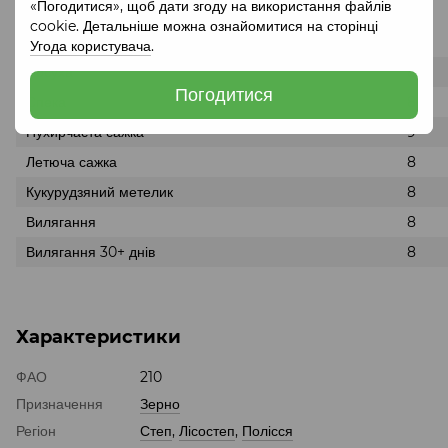
Стійкість гібрида
«Погодитися», щоб дати згоду на використання файлів
cookie. Детальніше можна ознайомитися на сторінці
Максимум: 9
Угода користувача
.
Посуха
8
Погодитися
Спека
8
Пухирчаста сажка
9
Летюча сажка
8
Кукурудзяний метелик
8
Вилягання
8
Вилягання 30+ днів
8
Характеристики
ФАО
210
Призначення
Зерно
Регіон
Степ
,
Лісостеп
,
Полісся