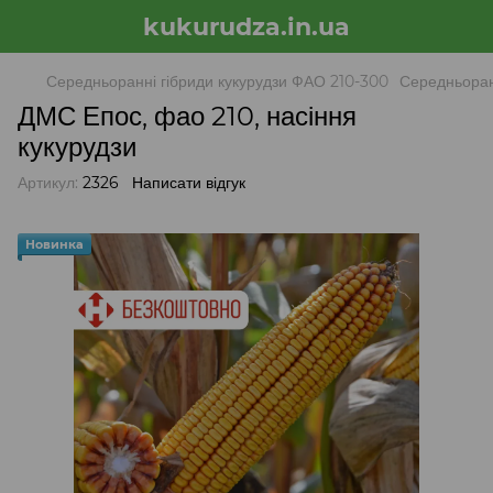
kukurudza.in.ua
Середньоранні гібриди кукурудзи ФАО 210-300
Середньоран
ДМС Епос, фао 210, насіння
кукурудзи
Артикул:
2326
Написати відгук
Новинка