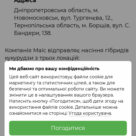
Адреса
Дніпропетровська область, м.
Новомосковськ, вул. Тургенєва, 12.,
Тернопільська область, м. Борщів, вул. С.
Бандери, 138.
Компанія Маїс відправляє насіння гібридів
кукурудзи з трьох локацій:
Дніпропетровська область, м.
Ми дбаємо про вашу конфіденційність
Синельникове.
Цей веб-сайт використовує файли cookie для
маркетингу та статистичних цілей, а також для
Дніпропетровська область, м.
безпечної та оптимальної роботи сайту. Ви можете
Новомосковськ.
змінити це в налаштуваннях вашого браузера.
Натисніть кнопку «Погодитися», щоб дати згоду на
Тернопільська область, м. Борщів.
використання файлів cookie. Детальніше можна
Інформацію щодо відправлень можна
ознайомитися на сторінці
Угода користувача
.
дізнатися за телефонами:
Погодитися
0800 30 22 15