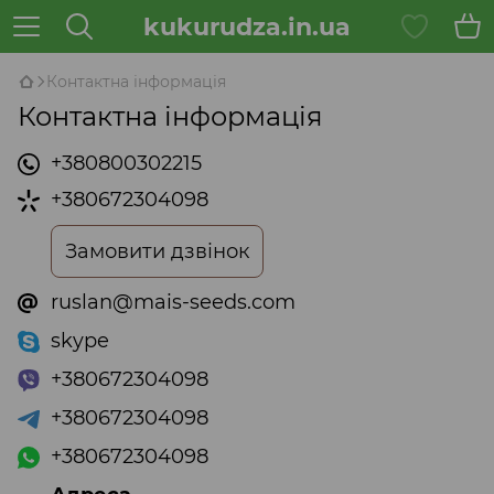
kukurudza.in.ua
Контактна інформація
Контактна інформація
+380800302215
+380672304098
Замовити дзвінок
ruslan@mais-seeds.com
skype
+380672304098
+380672304098
+380672304098