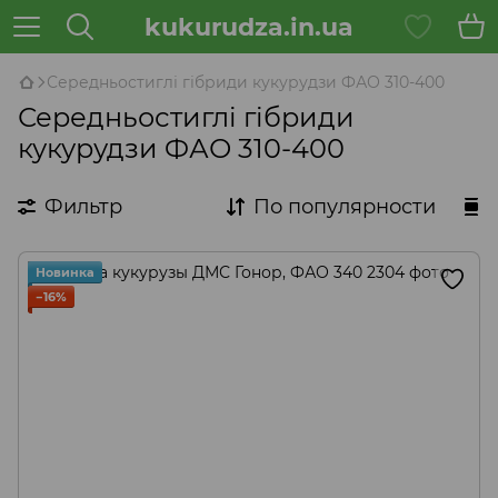
kukurudza.in.ua
Середньостиглі гібриди кукурудзи ФАО 310-400
Середньостиглі гібриди
кукурудзи ФАО 310-400
Фильтр
По популярности
Новинка
−16%