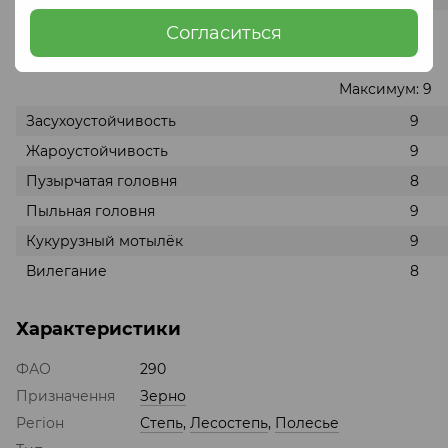
Согласиться
Стойкость гибрида
Максимум: 9
Засухоустойчивость
9
Жароустойчивость
9
Пузырчатая головня
8
Пыльная головня
9
Кукурузный мотылёк
9
Вилегание
8
Характеристики
ФАО
290
Призначення
Зерно
Регіон
Степь
,
Лесостепь
,
Полесье