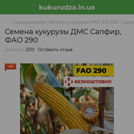
kukurudza.in.ua
Середньоранні гібриди кукурудзи ФАО 210-300
Серед
Семена кукурузы ДМС Сапфир,
ФАО 290
Артикул:
2310
Оставить отзыв
−8%