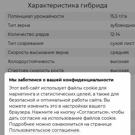
Характеристика гибрида
Потенциал урожайности
15,5 т/га
Тип зерна
зубовидно
Количество рядов
12-14
Тип созревания
сухой лист
Скорость высыхания зерна
средняя
Холодоустойчивость
высокая
Стартова скорость роста
высокая
Минимальная температура грунта при
Мы заботимся о вашей конфиденциальности
9-10°С
посеве
Этот веб-сайт использует файлы cookie для
маркетинга и статистических целей, а также для
безопасной и оптимальной работы сайта. Вы
Вегетационный период:
можете изменить это в настройках вашего
браузера. Нажмите на кнопку «Согласиться», чтобы
Степь
109 дней
дать согласие на использование файлов cookie.
Подробнее можно ознакомиться на странице
Лесостепь
112 дней
Пользовательское соглашение
.
Полесье
115 дней