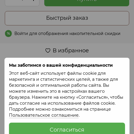
Быстрый заказ
Войти
для отображения накопительной скидки
%
В избранное
Мы заботимся о вашей конфиденциальности
Характеристики
Этот веб-сайт использует файлы cookie для
маркетинга и статистических целей, а также для
ФАО
350
безопасной и оптимальной работы сайта. Вы
Призначення
Зерно
можете изменить это в настройках вашего
браузера. Нажмите на кнопку «Согласиться», чтобы
Регіон
Степь
,
Лесостепь
дать согласие на использование файлов cookie.
Тип
Сухой лист
Подробнее можно ознакомиться на странице
дозрівання
Пользовательское соглашение
.
Доступність
Доступен к предзаказу
Согласиться