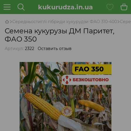
kukurudza.in.ua
Середньостиглі гібриди кукурудзи ФАО 310-400
Сере
Семена кукурузы ДМ Паритет,
ФАО 350
Артикул:
2322
Оставить отзыв