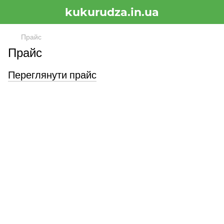
kukurudza.in.ua
Прайс
Прайс
Переглянути прайс