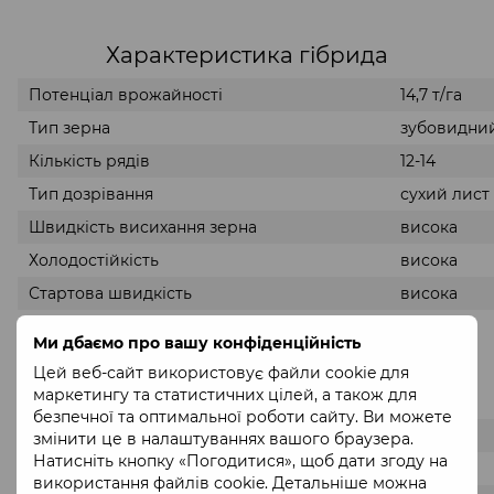
Характеристика гібрида
Потенціал врожайності
14,7 т/га
Тип зерна
зубовидни
Кількість рядів
12-14
Тип дозрівання
сухий лист
Швидкість висихання зерна
висока
Холодостійкість
висока
Стартова швидкість
висока
Мінімальна температура ґрунту при посіві
8-10°С
Ми дбаємо про вашу конфіденційність
Цей веб-сайт використовує файли cookie для
Вегетаційний період:
маркетингу та статистичних цілей, а також для
безпечної та оптимальної роботи сайту. Ви можете
Степ
106 днів
змінити це в налаштуваннях вашого браузера.
Натисніть кнопку «Погодитися», щоб дати згоду на
Лісостеп
110 днів
використання файлів cookie. Детальніше можна