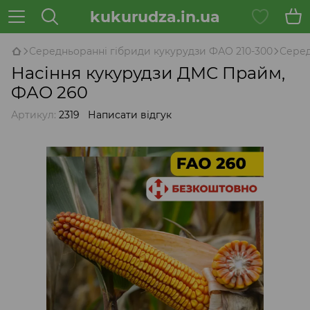
kukurudza.in.ua
Середньоранні гібриди кукурудзи ФАО 210-300
Серед
Насіння кукурудзи ДМС Прайм,
ФАО 260
Артикул:
2319
Написати відгук