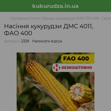
kukurudza.in.ua
Середньостиглі гібриди кукурудзи ФАО 310-400
Сере
Насіння кукурудзи ДМС 4011,
ФАО 400
Артикул:
2329
Написати відгук