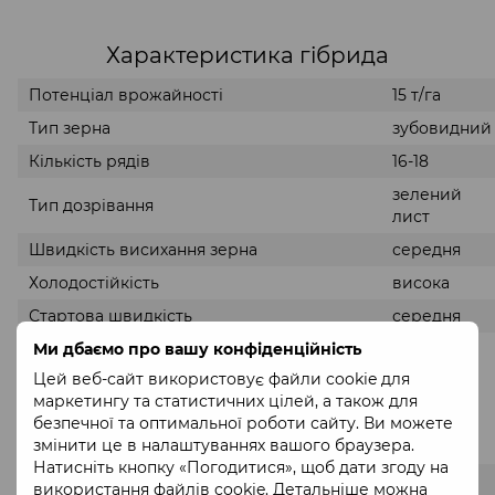
Характеристика гібрида
Потенціал врожайності
15 т/га
Тип зерна
зубовидний
Кількість рядів
16-18
зелений
Тип дозрівання
лист
Швидкість висихання зерна
середня
Холодостійкість
висока
Стартова швидкість
середня
Ми дбаємо про вашу конфіденційність
Мінімальна температура ґрунту при
10-12°С
посіві
Цей веб-сайт використовує файли cookie для
маркетингу та статистичних цілей, а також для
безпечної та оптимальної роботи сайту. Ви можете
Вегетаційний період:
змінити це в налаштуваннях вашого браузера.
Натисніть кнопку «Погодитися», щоб дати згоду на
Степ
125 днів
використання файлів cookie. Детальніше можна